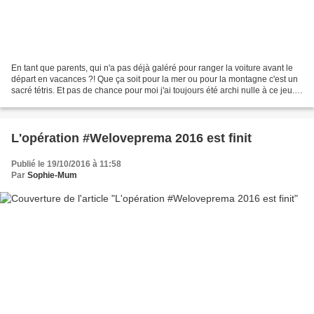
En tant que parents, qui n'a pas déjà galéré pour ranger la voiture avant le
départ en vacances ?! Que ça soit pour la mer ou pour la montagne c'est un
sacré tétris. Et pas de chance pour moi j'ai toujours été archi nulle à ce jeu.
Pour le rangement de...
L'opération #Weloveprema 2016 est finit
Publié le 19/10/2016 à 11:58
Par
Sophie-Mum