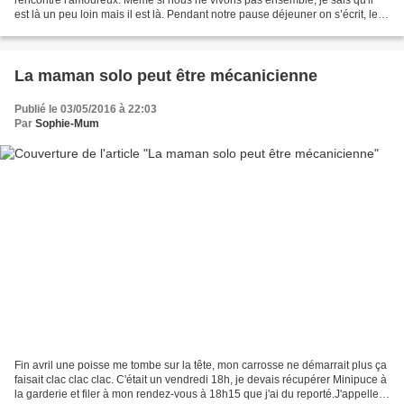
rencontré l'amoureux. Même si nous ne vivons pas ensemble, je sais qu'il
est là un peu loin mais il est là. Pendant notre pause déjeuner on s’écrit, les
soirs on s'écrit et certains...
La maman solo peut être mécanicienne
Publié le 03/05/2016 à 22:03
Par
Sophie-Mum
Fin avril une poisse me tombe sur la tête, mon carrosse ne démarrait plus ça
faisait clac clac clac. C'était un vendredi 18h, je devais récupérer Minipuce à
la garderie et filer à mon rendez-vous à 18h15 que j'ai du reporté.J'appelle