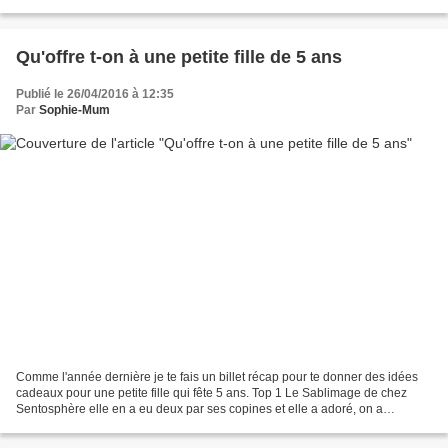
l'amoureux qui habite...
Qu'offre t-on à une petite fille de 5 ans
Publié le 26/04/2016 à 12:35
Par
Sophie-Mum
Comme l'année dernière je te fais un billet récap pour te donner des idées
cadeaux pour une petite fille qui fête 5 ans. Top 1 Le Sablimage de chez
Sentosphère elle en a eu deux par ses copines et elle a adoré, on a
commencé celui des princesse pendant...