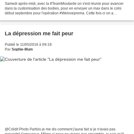
Samedi après-midi, avec la #TeamMoutarde on s'est réunie pour avancer
dans la customisation des bodies, pour en envoyer un max dans le colis
début septembre pour l'opération #Weloveprema. Cette fois-ci on a
customisé avec la marque Aladine, qui nous à...
La dépression me fait peur
Publié le 11/05/2016 à 09:18
Par
Sophie-Mum
@Crédit Photo Parfois je me dis comment j'aurai fait si je n'avais pas