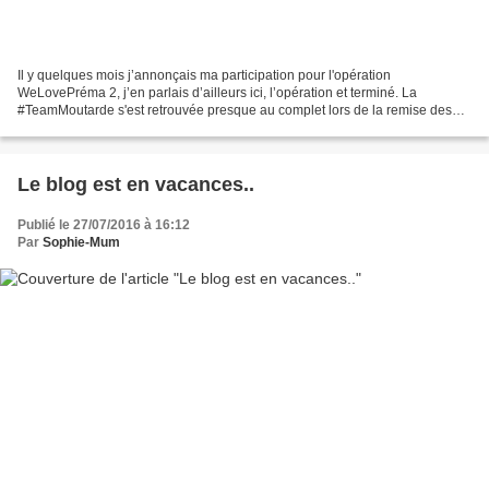
Il y quelques mois j’annonçais ma participation pour l'opération
WeLovePréma 2, j’en parlais d’ailleurs ici, l’opération et terminé. La
#TeamMoutarde s'est retrouvée presque au complet lors de la remise des
prix à Lyon vendredi dernier. C'était une première...
Le blog est en vacances..
Publié le 27/07/2016 à 16:12
Par
Sophie-Mum