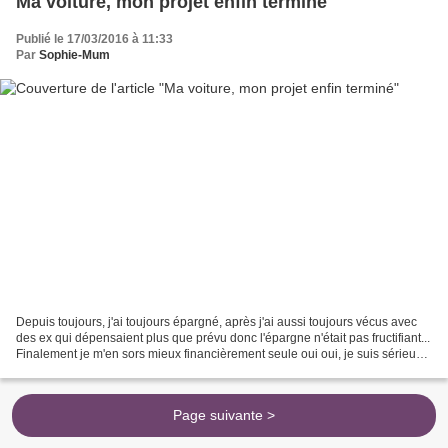
Ma voiture, mon projet enfin terminé
Publié le 17/03/2016 à 11:33
Par
Sophie-Mum
Depuis toujours, j'ai toujours épargné, après j'ai aussi toujours vécus avec
des ex qui dépensaient plus que prévu donc l'épargne n'était pas fructifiant...
Finalement je m'en sors mieux financièrement seule oui oui, je suis sérieuse,
une maman solo qui...
Page suivante >