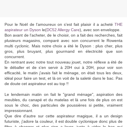
Pour le Noël de l'amoureux on s'est fait plaisir il a acheté
THE
aspirateur un Dyson
le(
DC52 Allergy Care
), avec son enveloppe.
Bon avant de l'acheter, de le choisir, on a fait des recherches, fait
plusieurs magasins, comparé avec son concurrent le Rowenta
multi cyclonic. Mais notre choix a été le Dyson : plus cher, plus
gros, plus bruyant, plus gourmand en électricité que son
concurrent.
En rentrant avec notre tout nouveau jouet, notre réflexe a été de
le déballer et de s'en servir à 20H oui à 20H, pour voir son
efficacité, le matin j'avais fait le ménage, on était tous les deux,
idéal pour faire un test, et là on voit de la saleté dans le bac. Pas
de doute cet aspirateur est au top !!
Le lendemain matin on fait le "grand ménage", aspiration des
meubles, du canapé et du matelas et là une fois de plus on est
sous le choc, des particules de poussières si petite, vraiment
impressionnant.
Que dire d'autre sur cette aspirateur magique, il a un design
futuriste, j'adore la couleur, il est double cyclonique donc plus de
filtre à changer et plus rien a laver, juste à vider le bas qui