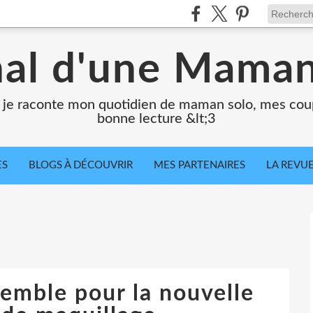
nal d'une Maman
e je raconte mon quotidien de maman solo, mes coup
bonne lecture &lt;3
ES
BLOGS À DÉCOUVRIR
MES PARTENAIRES
LA REVUE
emble pour la nouvelle